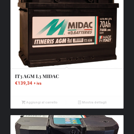
IT3 AGM L3 MIDAC
€
139,34
+ iva
Aggiungi al carrello
Mostra dettagli