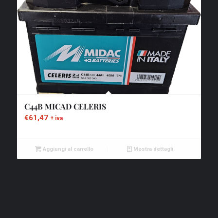
C44B MICAD CELERIS
€
61,47
+ iva
Aggiungi al carrello
Mostra dettagli