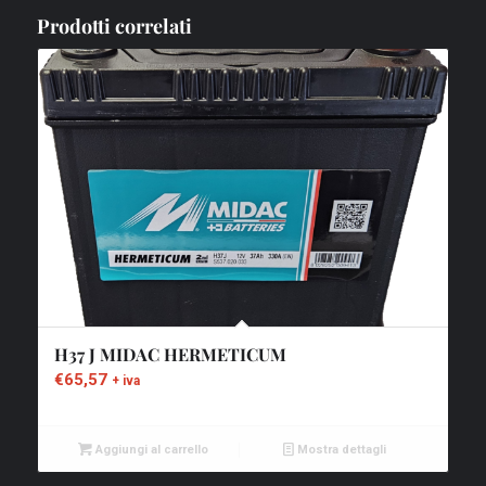
Prodotti correlati
H37 J MIDAC HERMETICUM
€
65,57
+ iva
Aggiungi al carrello
Mostra dettagli