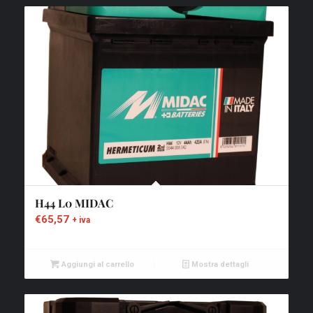
H44 L0 MIDAC
€
65,57
+ iva
Aggiungi al carrello
Mostra dettagli