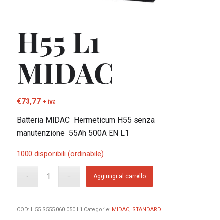
H55 L1
MIDAC
€
73,77
+ iva
Batteria MIDAC Hermeticum H55 senza
manutenzione 55Ah 500A EN L1
1000 disponibili (ordinabile)
Aggiungi al carrello
COD:
H55 S555.060.050 L1
Categorie:
MIDAC
,
STANDARD