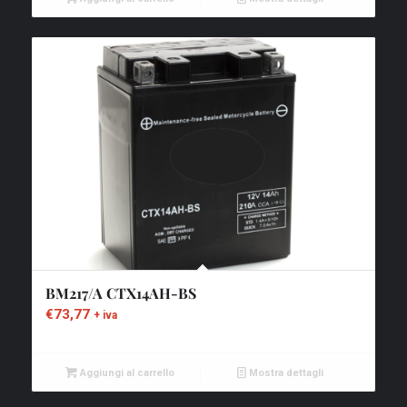
BM217/A CTX14AH-BS
€
73,77
+ iva
Aggiungi al carrello
Mostra dettagli