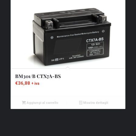
BM301/B CTX7A-BS
€
36,88
+ iva
Aggiungi al carrello
Mostra dettagli