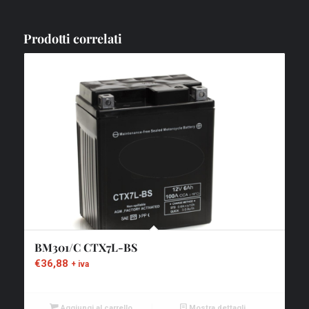
Prodotti correlati
BM301/C CTX7L-BS
€
36,88
+ iva
Aggiungi al carrello
Mostra dettagli