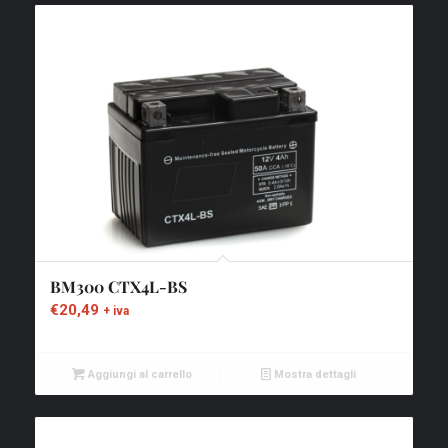
BM300 CTX4L-BS
€
20,49
+ iva
Aggiungi al carrello
Mostra dettagli